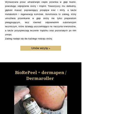
Wytwarzane przez ultradźwięki ciepło przenika w głąb tkanki,
powodując odprężenie skóry i mięśni. Towarzyszy mu delikatny,
głęboki masaż, poprawiający przepływ krwi i limfy, a także
metabolizm i regenerację komórek. Sonoforeza to zabieg, który
umożliwia przenikanie w głąb skóry nie tylko preparatom
pielęgnującym, lecz również odpowiednim substancjom
leczniczym, które działają uszczelniająco na naczynia krwionośne,
a także przyspieszają leczenie trądziku oraz pozostałych po nim
zmian.
Zabieg nadaje się dla każdego rodzaju skóry.
Umów wizytę >
BioRePeel + dermapen /
Dermaroller