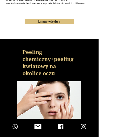
niedoskonałościami naszej cery, ale także do walki z bliznami.
Umów wizytę >
Peeling
chemiczny+peeling
kwiatowy na
okolice oczu