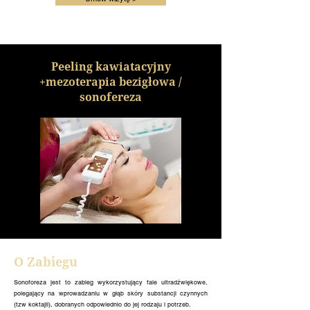
Peeling kawiatacyjny
+mezoterapia bezigłowa /
sonofereza
O Zabiegu
Sonoforeza jest to zabieg wykorzystujący fale ultradźwiękowe,
polegający na wprowadzaniu w głąb skóry substancji czynnych
(tzw koktajli), dobranych odpowiednio do jej rodzaju i potrzeb.