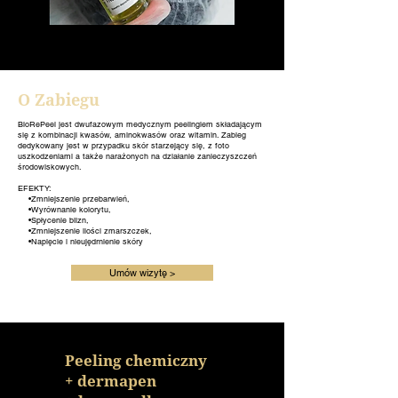
O Zabiegu
BioRePeel jest dwufazowym medycznym peelingiem składającym
się z kombinacji kwasów, aminokwasów oraz witamin. Zabieg
dedykowany jest w przypadku skór starzejący się, z foto
uszkodzeniami a także narażonych na działanie zanieczyszczeń
środowiskowych.
EFEKTY:
•Zmniejszenie przebarwień,
•Wyrównanie kolorytu,
•Spłycenie blizn,
•Zmniejszenie ilości zmarszczek,
•Napięcie i nieujędrnienie skóry
Umów wizytę >
Peeling chemiczny
+ dermapen