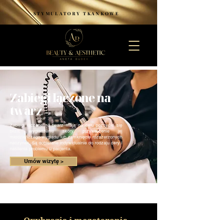
STYMULATORY TKANKOWE
Zabiegi łączone na
twarz
Zabiegi łączone na twarz mają na celu pozbycie się
blizn, wygładzenie skóry, przywrócenie jej
młodzieńczego wyglądu lub zamknięcie rozszerzonych
naczynek. Są dobierane indywidualnie do rodzaju cery i
nasilenia problemu u pacjenta.
Umów wizytę >