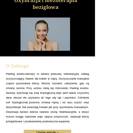
Oxybrazja i mezoterapia
bezigłowa
O Zabiegu
Peeling wodno-tlenowy to bardzo polecany nieinwazyjny zabieg
oczyszczający. Nawet dla kobiet w ciąży. Oczyszczanie manualne
często pozostawia blizny. Można roznieść zakażenie, gdy są
zmiany skórne. Przy ucisku robią się mikroranki. Peeling wodno-
tlenowy wykonuje się solą fizjologiczną więc jeśli nawet czyścimy
dany obszar nie używamy do tego siły rąk i paznokci. Ciśnienie
soli fizjologicznej przecina zmianę ropną i od razu czyści oraz
dezynfekuje. Nie powstają krwiaki jak przy wyciskaniu manualnym.
Oxybrazja bardzo dobrze nawilża skórę. Nieinwazyjnie, a dosyć
mocno ściąga naskórek więc spłyca zmarszczki, redukuje blizny
potrądzikowe i przebarwienia posłoneczne-wyjaśnia
Umów wizytę >