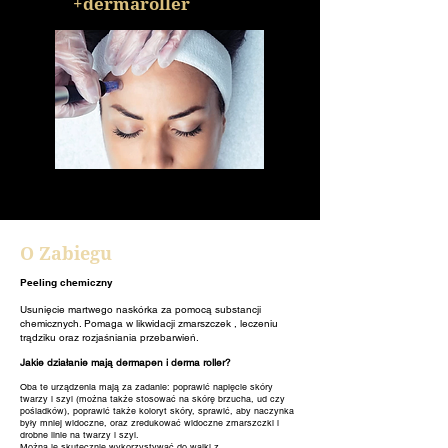
+dermaroller
O Zabiegu
Peeling chemiczny
Usunięcie martwego naskórka za pomocą substancji
chemicznych. Pomaga w likwidacji zmarszczek , leczeniu
trądziku oraz rozjaśniania przebarwień.
Jakie działanie mają dermapen i derma roller?
Oba te urządzenia mają za zadanie: poprawić napięcie skóry
twarzy i szyi (można także stosować na skórę brzucha, ud czy
pośladków), poprawić także koloryt skóry, sprawić, aby naczynka
były mniej widoczne, oraz zredukować widoczne zmarszczki i
drobne linie na twarzy i szyi.
Można je skutecznie wykorzystywać do walki z